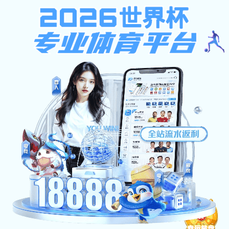
澳门新葡萄新京app官网
探索澳门新葡萄新京app官方网站如何带你体验
GrandlisboaMacau的...