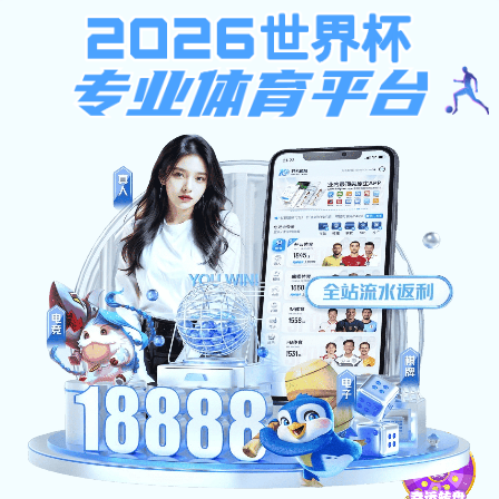
澳门新葡萄新京app官网
探索澳门新葡萄新京app官方网站如何带你体验
GrandlisboaMacau的...