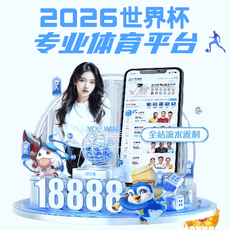
澳门新葡萄新京app官网
探索澳门新葡萄新京app官方网站如何带你体验
GrandlisboaMacau的...